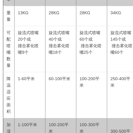
重
13KG
28KG
28KG
34KG
量
可
旋流式喷嘴
旋流式喷嘴
旋流式喷嘴
旋流式喷嘴
配
20个或
40个或
60个或
145
个或
喷
撞击雾化喷
撞击雾化喷
撞击雾化喷
撞击雾化喷
嘴
嘴9个
嘴18个
嘴25个
嘴
60
个
数
量
降
1-60平米
60-100平米
100-200平
250-400
平
温
米
米
适
应
面
积
加
1-100平米
100-200平
100-300平
湿
米
米
300-500
平