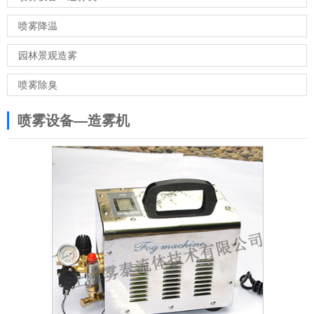
喷雾降温
园林景观造雾
喷雾除臭
喷雾设备—造雾机