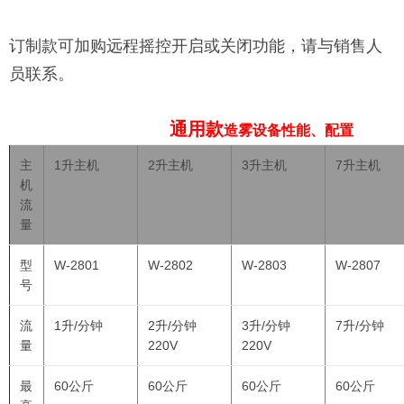
订制款可加购远程摇控开启或关闭功能，请与销售人
员联系。
通用款
造雾设备性能、配置
主
1升主机
2升主机
3升主机
7升主机
机
流
量
型
W-2801
W-2802
W-2803
W-2807
号
流
1升/分钟
2升/分钟
3升/分钟
7
升
/
分钟
量
220V
220V
最
60公斤
60公斤
60
公斤
60
公斤