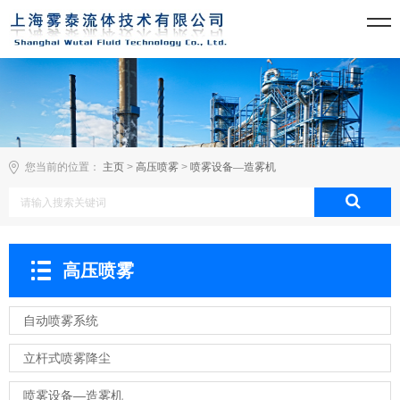
您当前的位置：
主页
>
高压喷雾
>
喷雾设备—造雾机
高压喷雾
自动喷雾系统
立杆式喷雾降尘
喷雾设备—造雾机